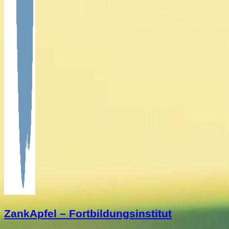
ZankApfel – Fortbildungsinstitut