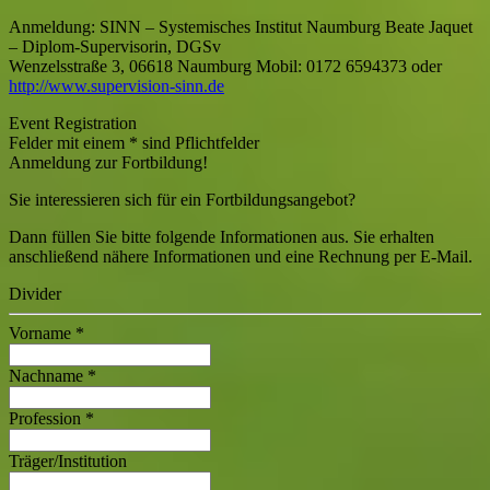
Anmeldung: SINN – Systemisches Institut Naumburg Beate Jaquet
– Diplom-Supervisorin, DGSv
Wenzelsstraße 3, 06618 Naumburg Mobil: 0172 6594373 oder
http://www.supervision-sinn.de
Event Registration
Felder mit einem
*
sind Pflichtfelder
Anmeldung zur Fortbildung!
Sie interessieren sich für ein Fortbildungsangebot?
Dann füllen Sie bitte folgende Informationen aus. Sie erhalten
anschließend nähere Informationen und eine Rechnung per E-Mail.
Divider
Vorname
*
Nachname
*
Profession
*
Träger/Institution