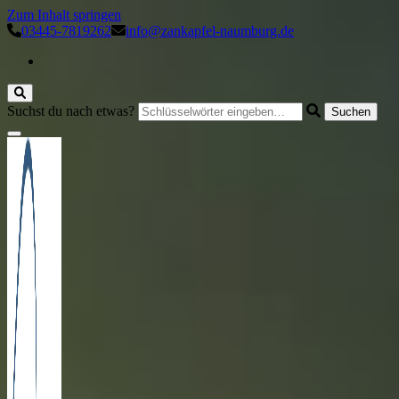
Zum Inhalt springen
03445-7819262
info@zankapfel-naumburg.de
Suchst du nach etwas?