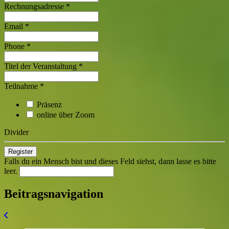
Rechnungsadresse
*
Email
*
Phone
*
Titel der Veranstaltung
*
Teilnahme
*
Präsenz
online über Zoom
Divider
Falls du ein Mensch bist und dieses Feld siehst, dann lasse es bitte
leer.
Beitragsnavigation