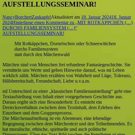
AUFSTELLUNGSSEMINAR!
NancyBorchertZankapfel
Aktualisiert am
18. Januar 2024
18. Januar
2024
Hinterlasse einen Kommentar
zu „MIT ROTKÄPPCHEN (…)
DURCHS FAMILIENSYSTEM (…)“
AUFSTELLUNGSSEMINAR!
Mit Rotkäppchen, Dornröschen oder Schneewittchen
durchs Familiensystem
statt durch den Märchenwald
Märchen sind von Menschen frei erfundene Fantasiegeschichte. Sie
vermitteln uns Werte und geben Hinweise darauf, was mi Leben
wirklich zählt. Märchen erzählen von Wahrheit und Lüge, Toleranz,
Hilfsbereitschaft, Freundschaft, Liebe u.v.a.m.
mI Unterschied zu einer „klassischen Familienautstellung“ geht eine
Textaufstellung vom Inhalt einer vorgegebenen Geschichte aus.
Daraus ergibt sich eine Besonderheit: Es entsteht ein
Dreiecksverhältnis zwischen dem Textinhalt, dem Erleben des
Einzelnen und dem Gruppenprozess.
Die Märchenaufstellung ist ein Abenteuer, eine lebendige
Begegnung zwischen dem Märchentext und den Teilnehmenden. Es
hat moralische, ethische, spirituelle und auch politische
Dimensionen. Über das Text-Bild tauchen die Beteiligten ni eine