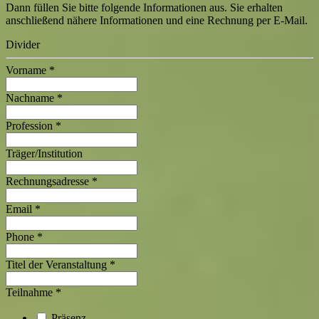
Dann füllen Sie bitte folgende Informationen aus. Sie erhalten
anschließend nähere Informationen und eine Rechnung per E-Mail.
Divider
Vorname
*
Nachname
*
Profession
*
Träger/Institution
Rechnungsadresse
*
Email
*
Phone
*
Titel der Veranstaltung
*
Teilnahme
*
Präsenz