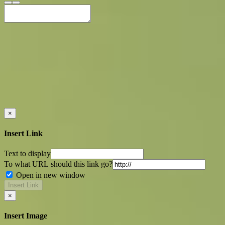
×
Insert Link
Text to display
To what URL should this link go?
Open in new window
Insert Link
×
Insert Image