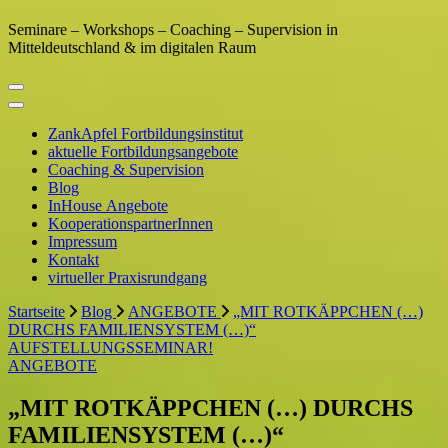
Seminare – Workshops – Coaching – Supervision in
Mitteldeutschland & im digitalen Raum
ZankApfel Fortbildungsinstitut
aktuelle Fortbildungsangebote
Coaching & Supervision
Blog
InHouse Angebote
KooperationspartnerInnen
Impressum
Kontakt
virtueller Praxisrundgang
Startseite
Blog
ANGEBOTE
„MIT ROTKÄPPCHEN (…)
DURCHS FAMILIENSYSTEM (…)“
AUFSTELLUNGSSEMINAR!
ANGEBOTE
„MIT ROTKÄPPCHEN (…) DURCHS
FAMILIENSYSTEM (…)“