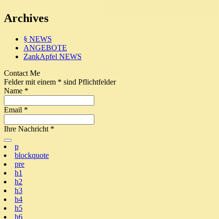
Archives
§ NEWS
ANGEBOTE
ZankApfel NEWS
Contact Me
Felder mit einem
*
sind Pflichtfelder
Name
*
Email
*
Ihre Nachricht
*
p
blockquote
pre
h1
h2
h3
h4
h5
h6