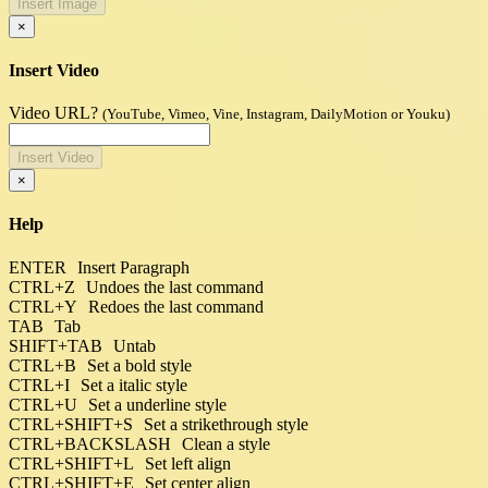
Insert Image
×
Insert Video
Video URL?
(YouTube, Vimeo, Vine, Instagram, DailyMotion or Youku)
Insert Video
×
Help
ENTER
Insert Paragraph
CTRL+Z
Undoes the last command
CTRL+Y
Redoes the last command
TAB
Tab
SHIFT+TAB
Untab
CTRL+B
Set a bold style
CTRL+I
Set a italic style
CTRL+U
Set a underline style
CTRL+SHIFT+S
Set a strikethrough style
CTRL+BACKSLASH
Clean a style
CTRL+SHIFT+L
Set left align
CTRL+SHIFT+E
Set center align