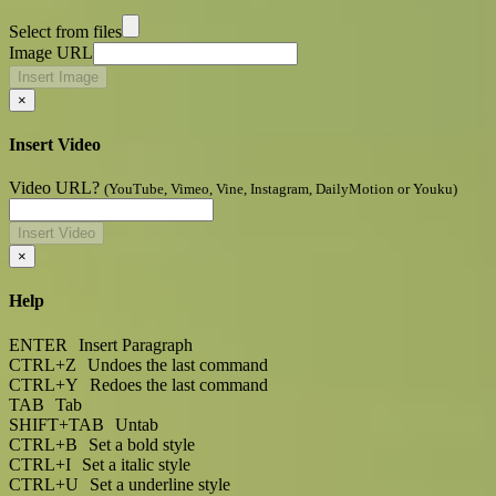
Select from files
Image URL
Insert Image
×
Insert Video
Video URL?
(YouTube, Vimeo, Vine, Instagram, DailyMotion or Youku)
Insert Video
×
Help
ENTER
Insert Paragraph
CTRL+Z
Undoes the last command
CTRL+Y
Redoes the last command
TAB
Tab
SHIFT+TAB
Untab
CTRL+B
Set a bold style
CTRL+I
Set a italic style
CTRL+U
Set a underline style