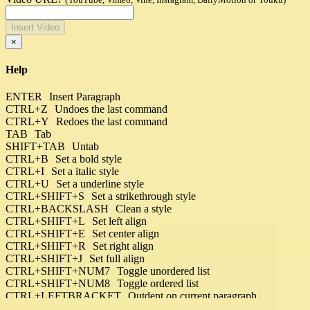
Insert Video
×
Help
ENTER
Insert Paragraph
CTRL+Z
Undoes the last command
CTRL+Y
Redoes the last command
TAB
Tab
SHIFT+TAB
Untab
CTRL+B
Set a bold style
CTRL+I
Set a italic style
CTRL+U
Set a underline style
CTRL+SHIFT+S
Set a strikethrough style
CTRL+BACKSLASH
Clean a style
CTRL+SHIFT+L
Set left align
CTRL+SHIFT+E
Set center align
CTRL+SHIFT+R
Set right align
CTRL+SHIFT+J
Set full align
CTRL+SHIFT+NUM7
Toggle unordered list
CTRL+SHIFT+NUM8
Toggle ordered list
CTRL+LEFTBRACKET
Outdent on current paragraph
CTRL+RIGHTBRACKET
Indent on current paragraph