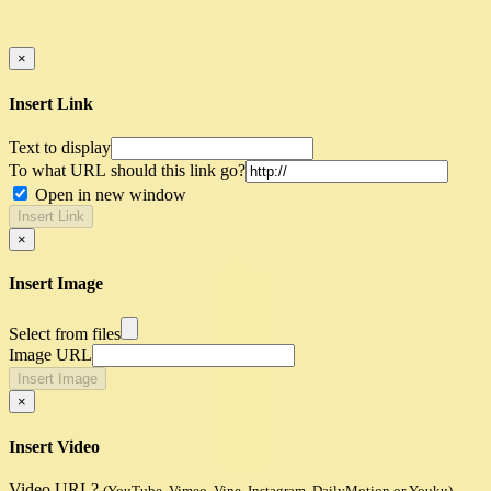
×
Insert Link
Text to display
To what URL should this link go?
Open in new window
Insert Link
×
Insert Image
Select from files
Image URL
Insert Image
×
Insert Video
Video URL?
(YouTube, Vimeo, Vine, Instagram, DailyMotion or Youku)