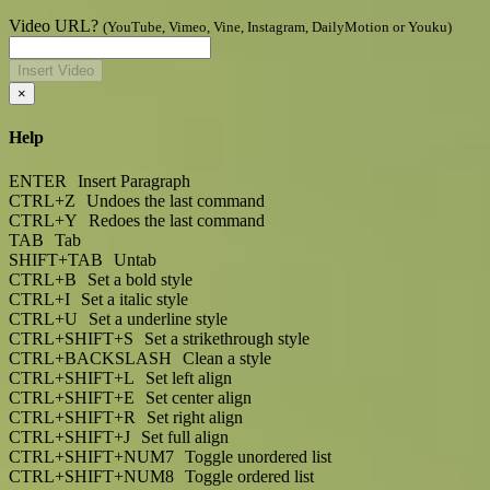
Video URL?
(YouTube, Vimeo, Vine, Instagram, DailyMotion or Youku)
Insert Video
×
Help
ENTER
Insert Paragraph
CTRL+Z
Undoes the last command
CTRL+Y
Redoes the last command
TAB
Tab
SHIFT+TAB
Untab
CTRL+B
Set a bold style
CTRL+I
Set a italic style
CTRL+U
Set a underline style
CTRL+SHIFT+S
Set a strikethrough style
CTRL+BACKSLASH
Clean a style
CTRL+SHIFT+L
Set left align
CTRL+SHIFT+E
Set center align
CTRL+SHIFT+R
Set right align
CTRL+SHIFT+J
Set full align
CTRL+SHIFT+NUM7
Toggle unordered list
CTRL+SHIFT+NUM8
Toggle ordered list