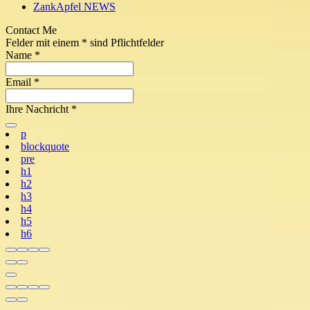
ZankApfel NEWS
Contact Me
Felder mit einem
*
sind Pflichtfelder
Name
*
Email
*
Ihre Nachricht
*
p
blockquote
pre
h1
h2
h3
h4
h5
h6