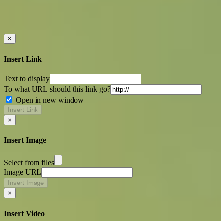
×
Insert Link
Text to display
To what URL should this link go?
Open in new window
Insert Link
×
Insert Image
Select from files
Image URL
Insert Image
×
Insert Video