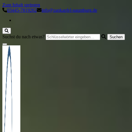
Zum Inhalt springen
03445-7819262
info@zankapfel-naumburg.de
Suchst du nach etwas?