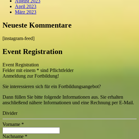
August 2023
April 2023
März 2023
Neueste Kommentare
[instagram-feed]
Event Registration
Event Registration
Felder mit einem
*
sind Pflichtfelder
Anmeldung zur Fortbildung!
Sie interessieren sich für ein Fortbildungsangebot?
Dann füllen Sie bitte folgende Informationen aus. Sie erhalten
anschließend nähere Informationen und eine Rechnung per E-Mail.
Divider
Vorname
*
Nachname
*