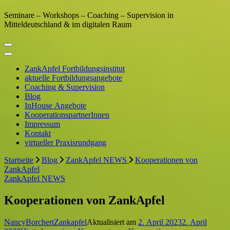
Seminare – Workshops – Coaching – Supervision in
Mitteldeutschland & im digitalen Raum
ZankApfel Fortbildungsinstitut
aktuelle Fortbildungsangebote
Coaching & Supervision
Blog
InHouse Angebote
KooperationspartnerInnen
Impressum
Kontakt
virtueller Praxisrundgang
Startseite
Blog
ZankApfel NEWS
Kooperationen von
ZankApfel
ZankApfel NEWS
Kooperationen von ZankApfel
NancyBorchertZankapfel
Aktualisiert am
2. April 2023
2. April