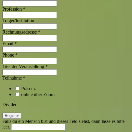
Profession
*
Träger/Institution
Rechnungsadresse
*
Email
*
Phone
*
Titel der Veranstaltung
*
Teilnahme
*
Präsenz
online über Zoom
Divider
Falls du ein Mensch bist und dieses Feld siehst, dann lasse es bitte
leer.